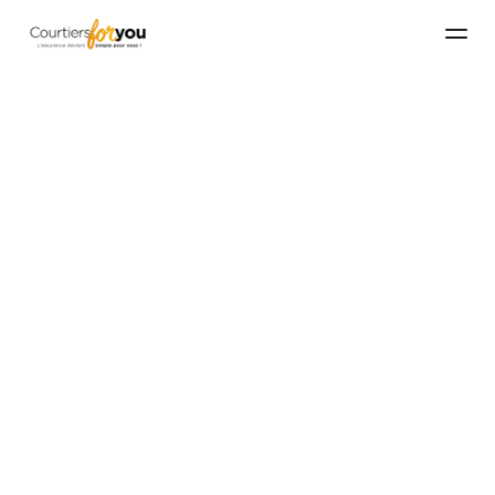
Sébastien
29/08/2025
Assurance scolaire : la 
protection 
indispensable pour une 
rentrée en toute 