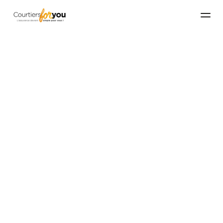
Contactez-nous
Chez Courtiers For You, nous sommes à votre 
disposition pour vous aider à choisir l'assurance la 
plus adaptée à vos besoins. Nous sommes 
disponible pour échanger via visioconférence, ou 
si vous êtes près de Montpellier ou Béziers, nous 
pouvons nous rencontrer à votre domicile. 