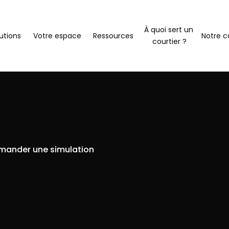
À quoi sert un 
utions
Votre espace
Ressources
Notre c
courtier ?
mander une simulation